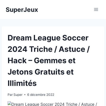
Aller
SuperJeux
au
contenu
Dream League Soccer
2024 Triche / Astuce /
Hack – Gemmes et
Jetons Gratuits et
Illimités
Par
Super
6 décembre 2022