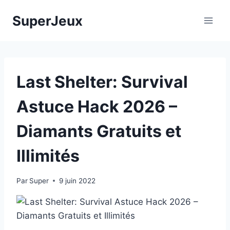
Aller
SuperJeux
au
contenu
Last Shelter: Survival
Astuce Hack 2026 –
Diamants Gratuits et
Illimités
Par
Super
9 juin 2022