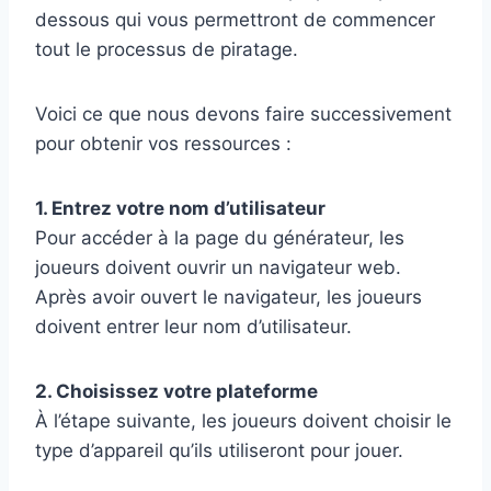
dessous qui vous permettront de commencer
tout le processus de piratage.
Voici ce que nous devons faire successivement
pour obtenir vos ressources :
1. Entrez votre nom d’utilisateur
Pour accéder à la page du générateur, les
joueurs doivent ouvrir un navigateur web.
Après avoir ouvert le navigateur, les joueurs
doivent entrer leur nom d’utilisateur.
2. Choisissez votre plateforme
À l’étape suivante, les joueurs doivent choisir le
type d’appareil qu’ils utiliseront pour jouer.