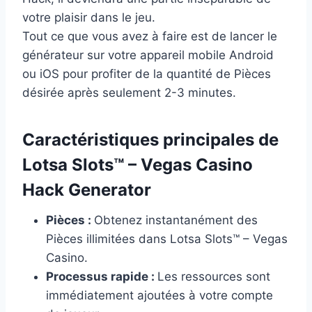
votre plaisir dans le jeu.
Tout ce que vous avez à faire est de lancer le
générateur sur votre appareil mobile Android
ou iOS pour profiter de la quantité de Pièces
désirée après seulement 2-3 minutes.
Caractéristiques principales de
Lotsa Slots™ – Vegas Casino
Hack Generator
Pièces :
Obtenez instantanément des
Pièces illimitées dans Lotsa Slots™ – Vegas
Casino.
Processus rapide :
Les ressources sont
immédiatement ajoutées à votre compte