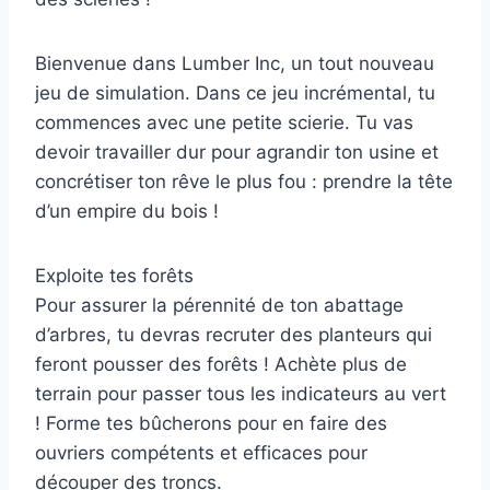
Bienvenue dans Lumber Inc, un tout nouveau
jeu de simulation. Dans ce jeu incrémental, tu
commences avec une petite scierie. Tu vas
devoir travailler dur pour agrandir ton usine et
concrétiser ton rêve le plus fou : prendre la tête
d’un empire du bois !
Exploite tes forêts
Pour assurer la pérennité de ton abattage
d’arbres, tu devras recruter des planteurs qui
feront pousser des forêts ! Achète plus de
terrain pour passer tous les indicateurs au vert
! Forme tes bûcherons pour en faire des
ouvriers compétents et efficaces pour
découper des troncs.