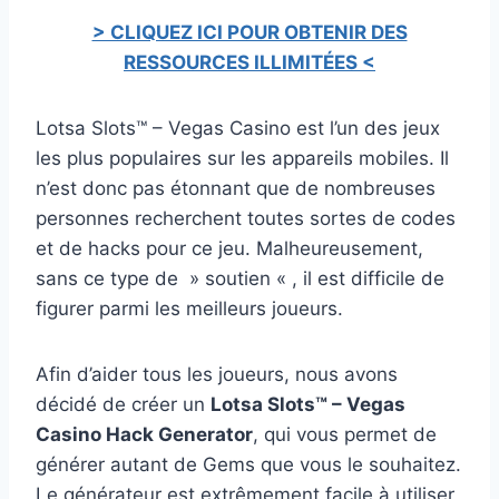
> CLIQUEZ ICI POUR OBTENIR DES
RESSOURCES ILLIMITÉES <
Lotsa Slots™ – Vegas Casino est l’un des jeux
les plus populaires sur les appareils mobiles. Il
n’est donc pas étonnant que de nombreuses
personnes recherchent toutes sortes de codes
et de hacks pour ce jeu. Malheureusement,
sans ce type de » soutien « , il est difficile de
figurer parmi les meilleurs joueurs.
Afin d’aider tous les joueurs, nous avons
décidé de créer un
Lotsa Slots™ – Vegas
Casino Hack Generator
, qui vous permet de
générer autant de Gems que vous le souhaitez.
Le générateur est extrêmement facile à utiliser