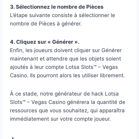
3. Sélectionnez le nombre de Pièces
L’étape suivante consiste à sélectionner le
nombre de Pièces à générer.
4. Cliquez sur « Générer ».
Enfin, les joueurs doivent cliquer sur Générer
maintenant et attendre que les objets soient
ajoutés à leur compte Lotsa Slots™ – Vegas
Casino. Ils pourront alors les utiliser librement.
À ce stade, notre générateur de hack Lotsa
Slots™ – Vegas Casino générera la quantité de
ressources que vous souhaitez, qui apparaîtra
immédiatement sur votre compte joueur.