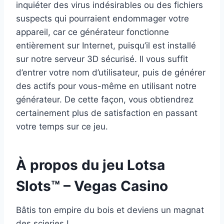
inquiéter des virus indésirables ou des fichiers
suspects qui pourraient endommager votre
appareil, car ce générateur fonctionne
entièrement sur Internet, puisqu’il est installé
sur notre serveur 3D sécurisé. Il vous suffit
d’entrer votre nom d’utilisateur, puis de générer
des actifs pour vous-même en utilisant notre
générateur. De cette façon, vous obtiendrez
certainement plus de satisfaction en passant
votre temps sur ce jeu.
À propos du jeu Lotsa
Slots™ – Vegas Casino
Bâtis ton empire du bois et deviens un magnat
des scieries !