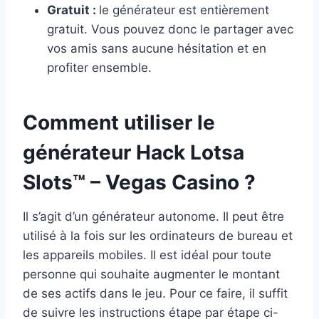
Gratuit :
le générateur est entièrement
gratuit. Vous pouvez donc le partager avec
vos amis sans aucune hésitation et en
profiter ensemble.
Comment utiliser le
générateur Hack Lotsa
Slots™ – Vegas Casino ?
Il s’agit d’un générateur autonome. Il peut être
utilisé à la fois sur les ordinateurs de bureau et
les appareils mobiles. Il est idéal pour toute
personne qui souhaite augmenter le montant
de ses actifs dans le jeu. Pour ce faire, il suffit
de suivre les instructions étape par étape ci-