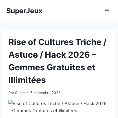
Aller
SuperJeux
au
contenu
Rise of Cultures Triche /
Astuce / Hack 2026 –
Gemmes Gratuites et
Illimitées
Par
Super
7 décembre 2022