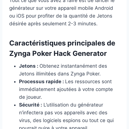
Tout ce que vous avez à faire est de lancer le
générateur sur votre appareil mobile Android
ou iOS pour profiter de la quantité de Jetons
désirée après seulement 2-3 minutes.
Caractéristiques principales de
Zynga Poker Hack Generator
Jetons :
Obtenez instantanément des
Jetons illimitées dans Zynga Poker.
Processus rapide :
Les ressources sont
immédiatement ajoutées à votre compte
de joueur.
Sécurité :
L’utilisation du générateur
n’infectera pas vos appareils avec des
virus, des logiciels espions ou tout ce qui
pourrait nuire à votre appareil.