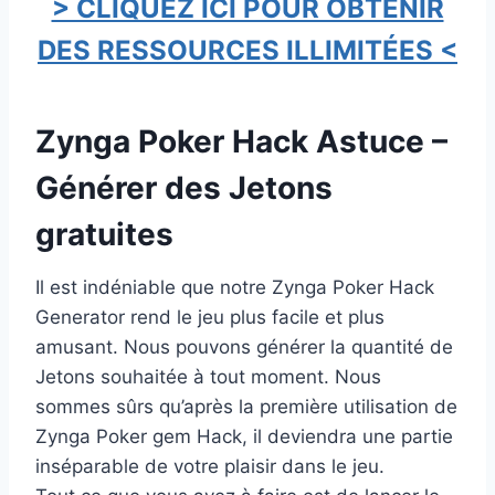
> CLIQUEZ ICI POUR OBTENIR
DES RESSOURCES ILLIMITÉES <
Zynga Poker Hack Astuce –
Générer des Jetons
gratuites
Il est indéniable que notre Zynga Poker Hack
Generator rend le jeu plus facile et plus
amusant. Nous pouvons générer la quantité de
Jetons souhaitée à tout moment. Nous
sommes sûrs qu’après la première utilisation de
Zynga Poker gem Hack, il deviendra une partie
inséparable de votre plaisir dans le jeu.