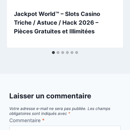
Jackpot World™ – Slots Casino
Triche / Astuce / Hack 2026 –
Pièces Gratuites et Illimitées
Laisser un commentaire
Votre adresse e-mail ne sera pas publiée.
Les champs
obligatoires sont indiqués avec
*
Commentaire
*