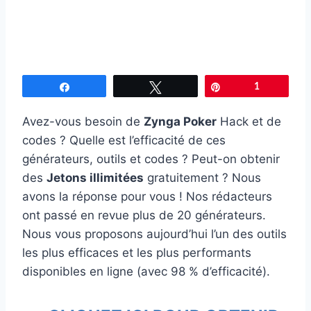
Partagez
Tweetez
Épingle
1
Avez-vous besoin de
Zynga Poker
Hack et de
codes ? Quelle est l’efficacité de ces
générateurs, outils et codes ? Peut-on obtenir
des
Jetons illimitées
gratuitement ? Nous
avons la réponse pour vous ! Nos rédacteurs
ont passé en revue plus de 20 générateurs.
Nous vous proposons aujourd’hui l’un des outils
les plus efficaces et les plus performants
disponibles en ligne (avec 98 % d’efficacité).